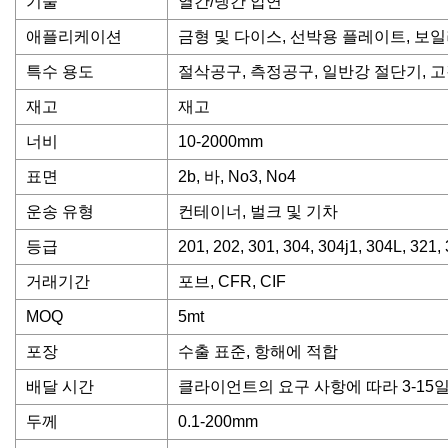
기술
열간/냉간 압연
애플리케이션
금형 및 다이스, 선박용 플레이트, 보
특수 용도
절삭공구, 측정공구, 일반강 절단기, 
재고
재고
너비
10-2000mm
표면
2b, 바, No3, No4
운송 유형
컨테이너, 벌크 및 기차
등급
201, 202, 301, 304, 304j1, 304L, 321,
거래기간
포브, CFR, CIF
MOQ
5mt
포장
수출 표준, 항해에 적합
배달 시간
클라이언트의 요구 사항에 따라 3-15일
두께
0.1-200mm