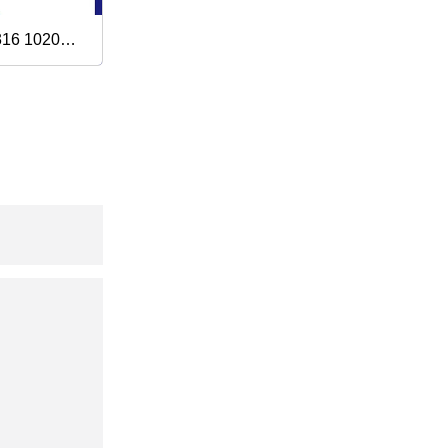
316 1020
5jr S355jr
압연 원형 로
틸/탄소강/