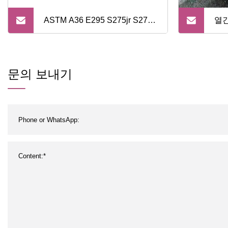
ASTM A36 E295 S275jr S275jr
열간
S335jr Ms 건축재료를 위한 연
310
강판 저탄소강
레스
문의 보내기
바