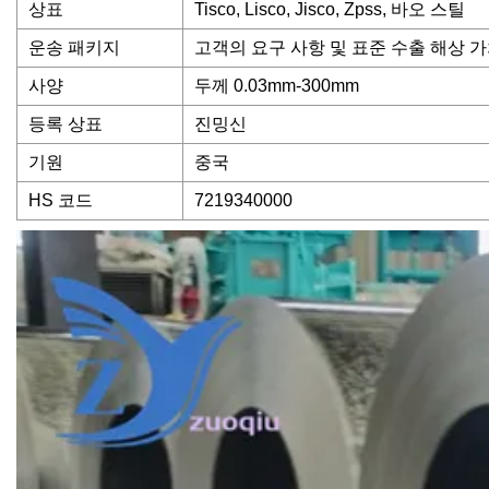
상표
Tisco, Lisco, Jisco, Zpss, 바오 스틸
운송 패키지
고객의 요구 사항 및 표준 수출 해상 
사양
두께 0.03mm-300mm
등록 상표
진밍신
기원
중국
HS 코드
7219340000